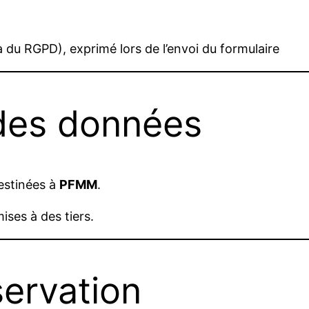
.a du RGPD), exprimé lors de l’envoi du formulaire
 des données
estinées à
PFMM
.
ises à des tiers.
servation