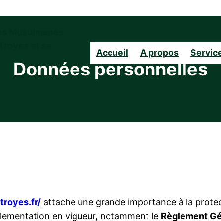
es Musulmanes
Troyes et sa
Accueil
A propos
Servic
Données personnelles
royes.fr/
attache une grande importance à la protec
réglementation en vigueur, notamment le
Règlement Gén