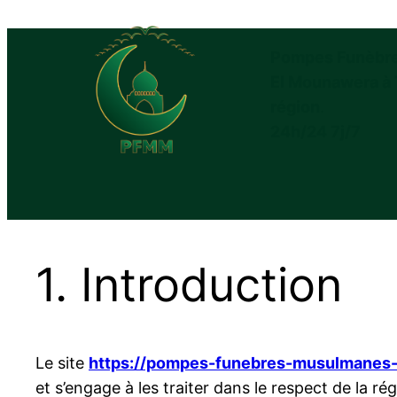
Pompes Funèbr
El Mounawera à 
région
.
24h/24 7j/7
1. Introduction
Le site
https://pompes-funebres-musulmanes-t
et s’engage à les traiter dans le respect de la 